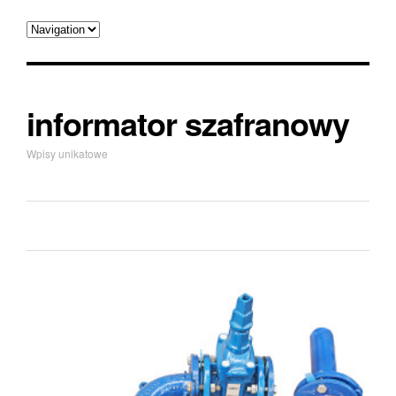
informator szafranowy
Wpisy unikatowe