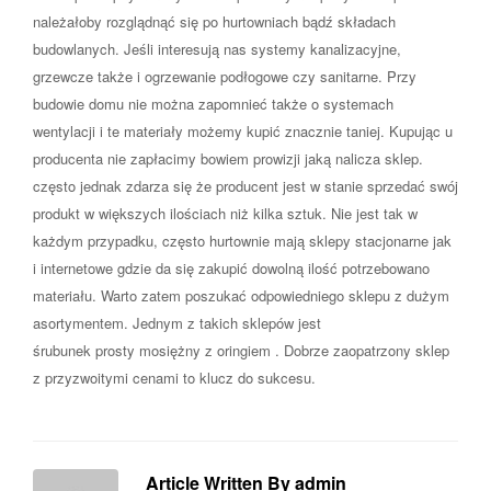
należałoby rozglądnąć się po hurtowniach bądź składach
budowlanych. Jeśli interesują nas systemy kanalizacyjne,
grzewcze także i ogrzewanie podłogowe czy sanitarne. Przy
budowie domu nie można zapomnieć także o systemach
wentylacji i te materiały możemy kupić znacznie taniej. Kupując u
producenta nie zapłacimy bowiem prowizji jaką nalicza sklep.
często jednak zdarza się że producent jest w stanie sprzedać swój
produkt w większych ilościach niż kilka sztuk. Nie jest tak w
każdym przypadku, często hurtownie mają sklepy stacjonarne jak
i internetowe gdzie da się zakupić dowolną ilość potrzebowano
materiału. Warto zatem poszukać odpowiedniego sklepu z dużym
asortymentem. Jednym z takich sklepów jest
śrubunek prosty mosiężny z oringiem . Dobrze zaopatrzony sklep
z przyzwoitymi cenami to klucz do sukcesu.
Article Written By admin