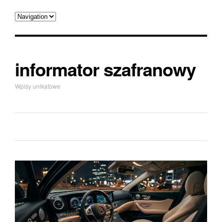
informator szafranowy
Wpisy unikatowe