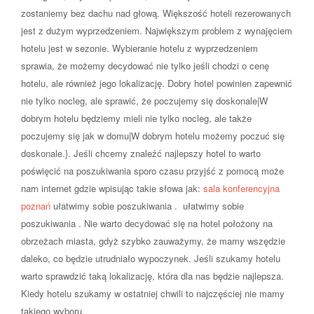
zostaniemy bez dachu nad głową. Większość hoteli rezerowanych
jest z dużym wyprzedzeniem. Największym problem z wynajęciem
hotelu jest w sezonie. Wybieranie hotelu z wyprzedzeniem
sprawia, że możemy decydować nie tylko jeśli chodzi o cenę
hotelu, ale również jego lokalizację. Dobry hotel powinien zapewnić
nie tylko nocleg, ale sprawić, że poczujemy się doskonale|W
dobrym hotelu będziemy mieli nie tylko nocleg, ale także
poczujemy się jak w domu|W dobrym hotelu możemy poczuć się
doskonale.}. Jeśli chcemy znaleźć najlepszy hotel to warto
poświęcić na poszukiwania sporo czasu przyjść z pomocą może
nam internet gdzie wpisując takie słowa jak:
sala konferencyjna
poznań
ułatwimy sobie poszukiwania . ułatwimy sobie
poszukiwania . Nie warto decydować się na hotel położony na
obrzeżach miasta, gdyż szybko zauważymy, że mamy wszędzie
daleko, co będzie utrudniało wypoczynek. Jeśli szukamy hotelu
warto sprawdzić taką lokalizację, która dla nas będzie najlepsza.
Kiedy hotelu szukamy w ostatniej chwili to najczęściej nie mamy
takiego wyboru.