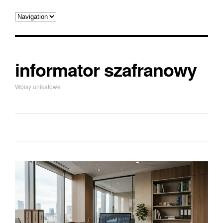
informator szafranowy
Wpisy unikatowe